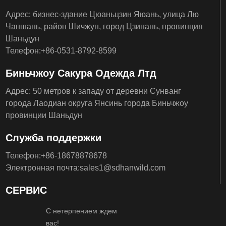
Адрес: бизнес-здание Цюаньцзин Яюань, улица Лю
Чаншань, район Шичжун, город Цзинань, провинция
Шаньдун
Телефон:
+86-
0531-8792-8599
Биньчжоу Сакура Одежда Лтд
Адрес: 50 метров к западу от деревни Сунванг
города Лаодиан округа Янсинь города Биньчжоу
провинции Шаньдун
Служба поддержки
Телефон:
+86-
18678878678
Электронная почта:
sales1@sdhanwild.com
СЕРВИС
С нетерпением ждем
вас!