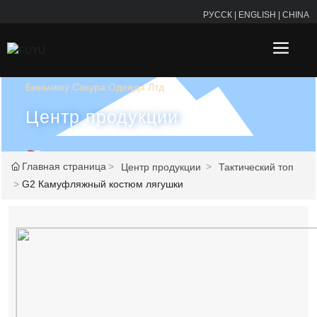
РУССК
|
ENGLISH
|
CHINA
Биньчжоу Сакура Одежда Лтд
Центр продукции
Главная страница
Центр продукции
Тактический топ
G2 Камуфляжный костюм лягушки