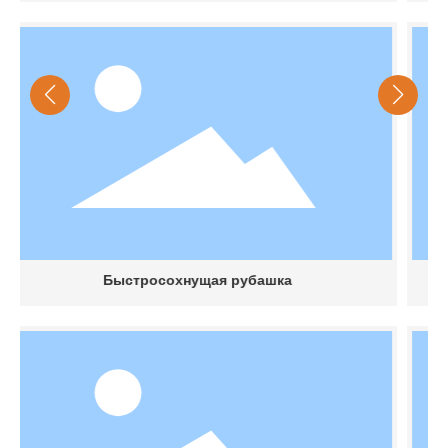
Быстросохнущая рубашка
G3 Т