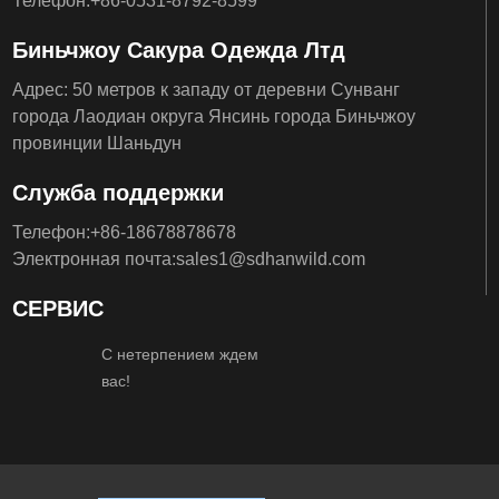
Телефон:
+86-
0531-8792-8599
Биньчжоу Сакура Одежда Лтд
Адрес: 50 метров к западу от деревни Сунванг
города Лаодиан округа Янсинь города Биньчжоу
провинции Шаньдун
Служба поддержки
Телефон:
+86-
18678878678
Электронная почта:
sales1@sdhanwild.com
СЕРВИС
С нетерпением ждем
вас!